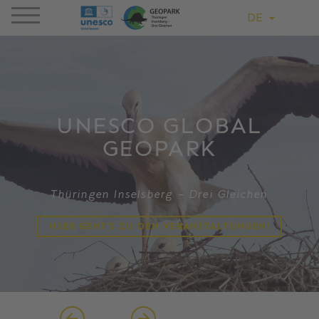
DE
UNESCO GLOBAL
GEOPARK
Thüringen Inselsberg – Drei Gleichen
HIER GEHT'S ZU DEN VERANSTALTUNGEN!