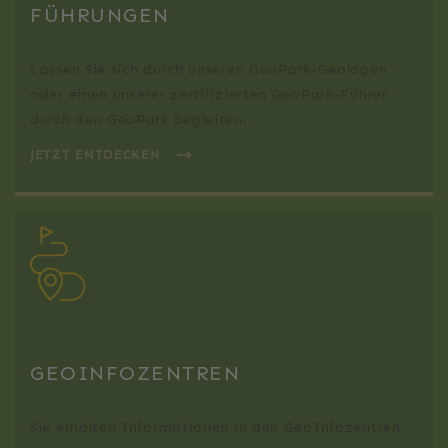
FÜHRUNGEN
Lassen Sie sich durch unseren GeoPark-Geologen
oder einen unserer zertifizierten GeoPark-Führer
durch den GeoPark begleiten.
JETZT ENTDECKEN
GEOINFOZENTREN
Sie erhalten Informationen in den GeoInfozentren