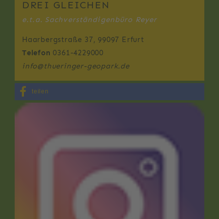
DREI GLEICHEN
e.t.a. Sachverständigenbüro Reyer
Haarbergstraße 37, 99097 Erfurt
Telefon
0361-4229000
info
@
thueringer-geopark.de
teilen