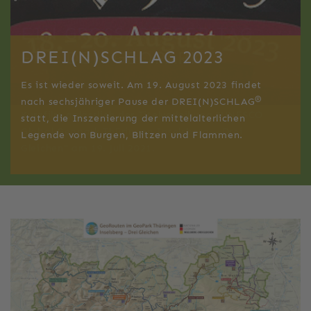
DREI(N)SCHLAG 2023
Es ist wieder soweit. Am 19. August 2023 findet
®
nach sechsjähriger Pause der DREI(N)SCHLAG
statt, die Inszenierung der mittelalterlichen
Legende von Burgen, Blitzen und Flammen.