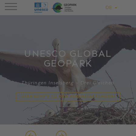
DE
UNESCO GLOBAL
GEOPARK
Thüringen Inselsberg – Drei Gleichen
HIER GEHT'S ZU DEN VERANSTALTUNGEN!