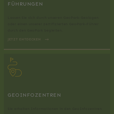
FÜHRUNGEN
Lassen Sie sich durch unseren GeoPark-Geologen
oder einen unserer zertifizierten GeoPark-Führer
durch den GeoPark begleiten.
JETZT ENTDECKEN
GEOINFOZENTREN
Sie erhalten Informationen in den GeoInfozentren