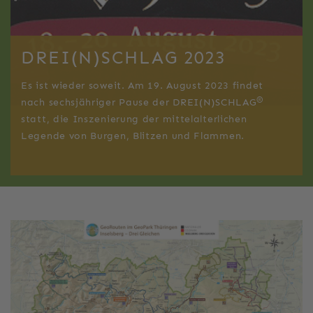
DREI(N)SCHLAG 2023
Es ist wieder soweit. Am 19. August 2023 findet
®
nach sechsjähriger Pause der DREI(N)SCHLAG
statt, die Inszenierung der mittelalterlichen
Legende von Burgen, Blitzen und Flammen.