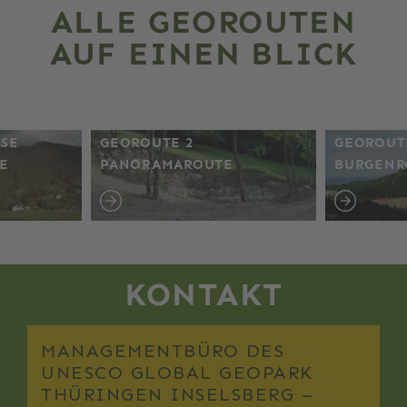
ALLE GEOROUTEN
AUF EINEN BLICK
 2
GEOROUTE 3
GE
AROUTE
BURGENROUTE
J
KONTAKT
MANAGEMENTBÜRO DES
UNESCO GLOBAL GEOPARK
THÜRINGEN INSELSBERG –