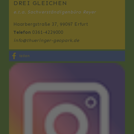
DREI GLEICHEN
e.t.a. Sachverständigenbüro Reyer
Haarbergstraße 37, 99097 Erfurt
Telefon
0361-4229000
info
@
thueringer-geopark.de
teilen