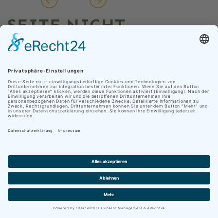
SEITE NICHT
GEFUNDEN
Unsere Seite verwendet Cookies
Die aufgerufene Seite konnte nicht gefunden
Damit wir Ihr persönliches Weberlebnis so angenehm
werden.
wie möglich gestalten, verwendet Nationaler Geopark
Thüringen neben eigenen auch Cookies von
Drittanbietern. Klicken Sie auf „Cookies akzeptieren“
um alle Cookies zu akzeptieren und direkt zur Website
weiter navigiert zu werden, oder klicken Sie auf
© 2026
Webdesign e-Networkers GmbH
„Einstellungen anpassen“, um eine detaillierte
hosting by masterframe.de
Beschreibung und individuelle Auswahl der Cookies zu
erhalten.
Suche
Datenschutz
Kontakt
Impressum
Datenschutz
Impressum
Cookies akzeptieren
Einstellungen anpassen