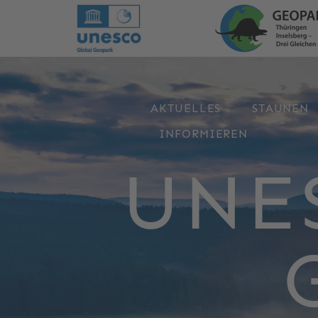
AKTUELLES
STAUNEN
INFORMIEREN
UNE