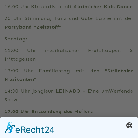
16:00 Uhr Kinderdisco mit
Staimicher Kids Dance
20 Uhr Stimmung, Tanz und Gute Laune mit der
Partyband "Zeltstoff"
Sonntag:
11:00 Uhr musikalischer Frühshoppen &
Mittagessen
13:00 Uhr Familientag mit den
"Stilletaler
Musikanten"
14:30 Uhr Jongleur LEINADO - Eine umWerfende
Show
17:00 Uhr Entzündung des Meilers
Der Eintritt ist an beiden Tagen frei!
Unsere Seite verwendet Cookies