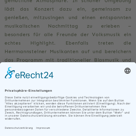
gemütliche Atmosphäre. In schöner Umgebung
lädt das Konzert dazu ein, gemeinsam zu
genießen, mitzusingen und einen entspannten
musikalischen Nachmittag zu erleben –
besonders für alle Freunde der Volksmusik ein
echtes Highlight. Ebenfalls treten die
Herrmannsteiner Musikanten auf und bereichern
das Programm mit traditioneller Blasmusik und
einem abwechslungsreichen Repertoire.
Tickets sind
Unsere Seite verwendet Cookies
HIER
erhältlich!
Damit wir Ihr persönliches Weberlebnis so angenehm
Zurück
wie möglich gestalten, verwendet Nationaler Geopark
Thüringen neben eigenen auch Cookies von
0
Drittanbietern. Klicken Sie auf „Cookies akzeptieren“
um alle Cookies zu akzeptieren und direkt zur Website
weiter navigiert zu werden, oder klicken Sie auf
„Einstellungen anpassen“, um eine detaillierte
Beschreibung und individuelle Auswahl der Cookies zu
erhalten.
© 2026
Webdesign e-Networkers GmbH