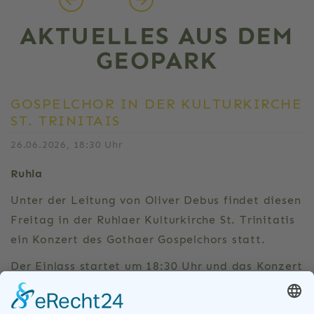
AKTUELLES AUS DEM
GEOPARK
GOSPELCHOR IN DER KULTURKIRCHE
ST. TRINITAIS
26.06.2026, 18:30 Uhr
Ruhla
Unter der Leitung von Oliver Debus findet diesen
Freitag in der Ruhlaer Kulturkirche St. Trinitatis
ein Konzert des Gothaer Gospelchors statt.
Der Einlass startet um 18:30 Uhr und das Konzert
beginnt um 19 Uhr.
Der Eintritt ist auf Spendenbasis.