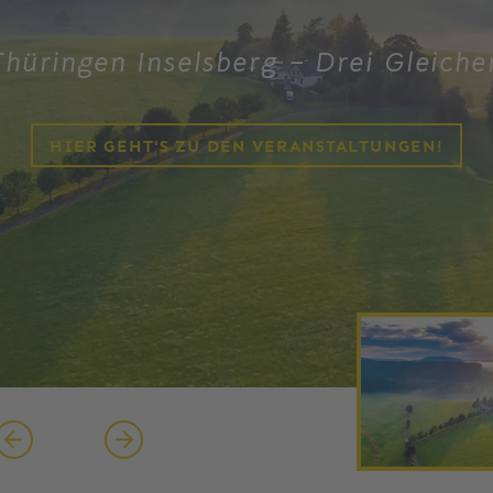
Thüringen Inselsberg – Drei Gleiche
Thüringen Inselsberg – Drei Gleiche
HIER GEHT'S ZU DEN VERANSTALTUNGEN!
HIER GEHT'S ZU DEN VERANSTALTUNGEN!