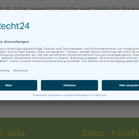
15.07.2026, jeweils 10:00 Uhr und 14:00 Uhr für e
ils 10:00 Uhr
weils 10:00 Uhr
eils 10.00 Uhr
IE HIER IHR BROMACKER-ERLEB
 2026
ENGL. FÜHR