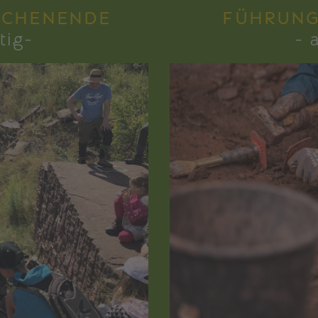
OCHENENDE
FÜHRUNG
tig-
- 